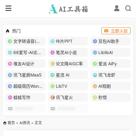
热门
立即入驻
文字转语音(琅琅配音)
咔片PPT
豆包AI助手
68爱写-AI论文写作
笔灵AI小说
LiblibAI
堆友AI设计
论文降AIGC率
爱派 AiPy
讯飞星辰MaaS
星流 AI
讯飞龙虾
超级简历WonderCV
LibTV
AI短剧
蛙蛙写作
讯飞星火
秒悟
首页
•
AI资讯
•
正文