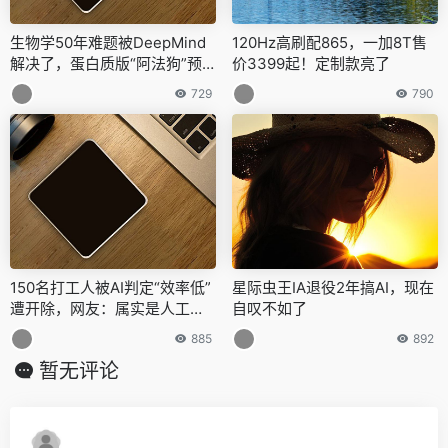
生物学50年难题被DeepMind
120Hz高刷配865，一加8T售
解决了，蛋白质版“阿法狗”预
价3399起！定制款亮了
测结构准确性达92.4
729
790
150名打工人被AI判定“效率低”
星际虫王IA退役2年搞AI，现在
遭开除，网友：属实是人工智
自叹不如了
能，能治工人
885
892
暂无评论