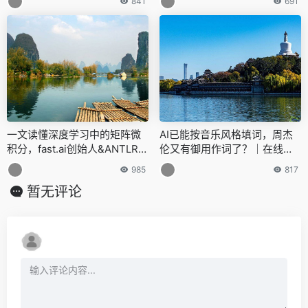
841
691
一文读懂深度学习中的矩阵微
AI已能按音乐风格填词，周杰
积分，fast.ai创始人&ANTLR之
伦又有御用作词了？｜在线可
父出品 | 免费资源
玩
985
817
暂无评论