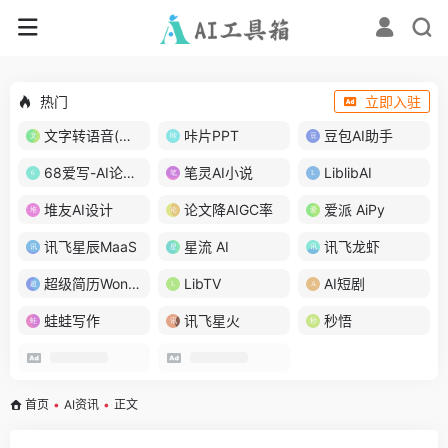
热门
立即入驻
文字转语音(琅琅配音)
咔片PPT
豆包AI助手
68爱写-AI论文写作
笔灵AI小说
LiblibAI
堆友AI设计
论文降AIGC率
爱派 AiPy
讯飞星辰MaaS
星流 AI
讯飞龙虾
超级简历WonderCV
LibTV
AI短剧
蛙蛙写作
讯飞星火
秒悟
首页
•
AI资讯
•
正文