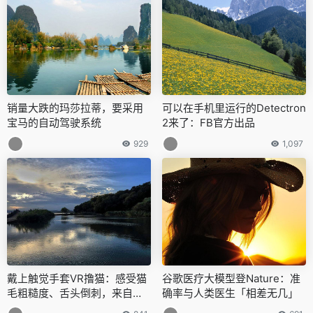
销量大跌的玛莎拉蒂，要采用
可以在手机里运行的Detectron
宝马的自动驾驶系统
2来了：FB官方出品
929
1,097
戴上触觉手套VR撸猫：感受猫
谷歌医疗大模型登Nature：准
毛粗糙度、舌头倒刺，来自腾
确率与人类医生「相差无几」
讯Robotics X&港城大