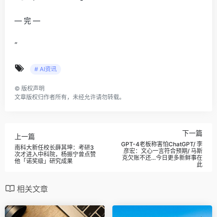
— 完 —
“
# AI资讯
©
版权声明
文章版权归作者所有，未经允许请勿转载。
下一篇
上一篇
GPT-4老板称害怕ChatGPT/ 李
南科大新任校长薛其坤：考研3
彦宏：文心一言符合预期/ 马斯
次才进入中科院，杨振宁曾点赞
克欠账不还…今日更多新鲜事在
他「诺奖级」研究成果
此
相关文章