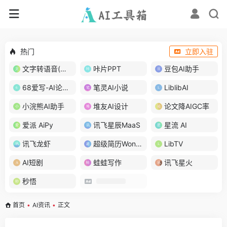
热门
立即入驻
文字转语音(琅琅配音)
咔片PPT
豆包AI助手
68爱写-AI论文写作
笔灵AI小说
LiblibAI
小浣熊AI助手
堆友AI设计
论文降AIGC率
爱派 AiPy
讯飞星辰MaaS
星流 AI
讯飞龙虾
超级简历WonderCV
LibTV
AI短剧
蛙蛙写作
讯飞星火
秒悟
首页
•
AI资讯
•
正文