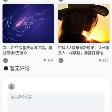
ChatGPT给总统写演讲稿，骗
中科大&京东最新成果：让AI像
过现场2万听众
真人一样演讲，手势打得惟妙
惟肖
809
830
暂无评论