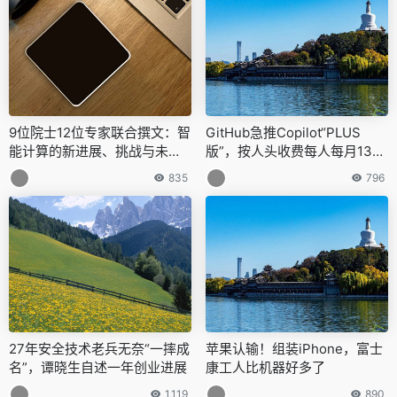
9位院士12位专家联合撰文：智
GitHub急推Copilot“PLUS
能计算的新进展、挑战与未来 |
版”，按人头收费每人每月130
Science合作期刊
元，已有400多家企业购买
835
796
27年安全技术老兵无奈“一摔成
苹果认输！组装iPhone，富士
名”，谭晓生自述一年创业进展
康工人比机器好多了
1,119
890