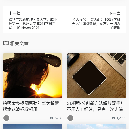
上一篇
下一篇
清华首超新加坡国立大学，成亚
0人报名！清华转专业20+学科
洲第一；苏州大学成211学科黑
无人问津引热议，网友：一切为
马丨US News 2021
了吃饭
相关文章
拍照太多找图费劲？华为智慧
3D模型分割新方法解放双手！
搜索这波拯救相册
不用人工标注，只需一次训练
673
1,277