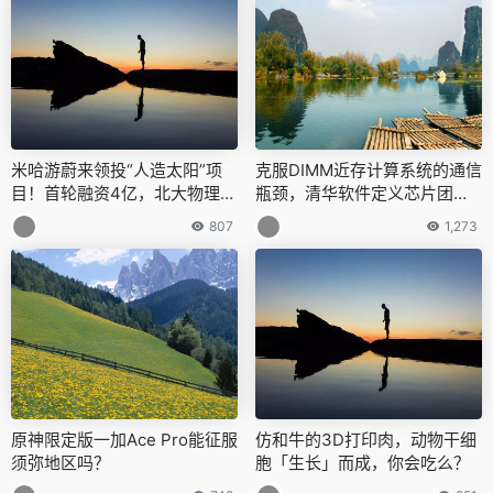
米哈游蔚来领投“人造太阳”项
克服DIMM近存计算系统的通信
目！首轮融资4亿，北大物理系
瓶颈，清华软件定义芯片团队
校友初创企业：走高温超导路
提出DIMM间广播技术 | ISCA
807
1,273
线
2021
原神限定版一加Ace Pro能征服
仿和牛的3D打印肉，动物干细
须弥地区吗？
胞「生长」而成，你会吃么？