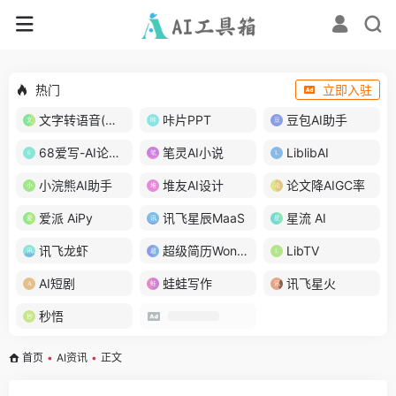
热门
立即入驻
文字转语音(琅琅配音)
咔片PPT
豆包AI助手
68爱写-AI论文写作
笔灵AI小说
LiblibAI
小浣熊AI助手
堆友AI设计
论文降AIGC率
爱派 AiPy
讯飞星辰MaaS
星流 AI
讯飞龙虾
超级简历WonderCV
LibTV
AI短剧
蛙蛙写作
讯飞星火
秒悟
首页
•
AI资讯
•
正文