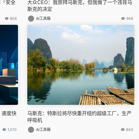
掉「安全
大众CEO：我崇拜马斯克，但我做了一个违背马
斯克的决定
806
AI工具箱
948
2，速度快
马斯克：特斯拉将尽快重开纽约超级工厂，生产
呼吸机
1,010
AI工具箱
843