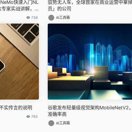
NeMo快速入门NL
驭势无人车，全球首家在商业运营中拿
达专家实战讲解，
员」的公司
738
AI工具箱
干不实传言的说明
谷歌发布轻量级视觉架构MobileNetV
准确率高
763
AI工具箱