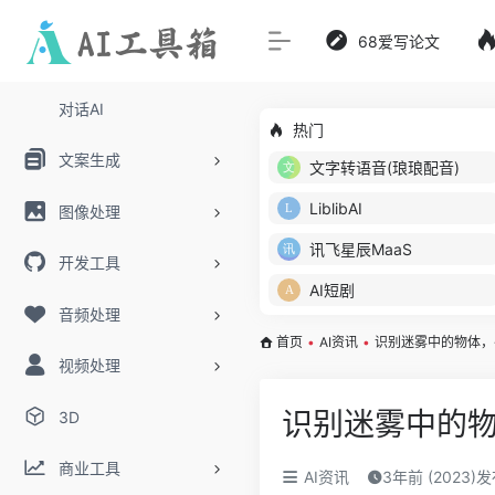
68爱写论文
对话AI
热门
文案生成
文字转语音(琅琅配音)
LiblibAI
图像处理
讯飞星辰MaaS
开发工具
AI短剧
音频处理
首页
•
AI资讯
•
识别迷雾中的物体，谷
视频处理
识别迷雾中的物体
3D
商业工具
AI资讯
3年前 (2023)