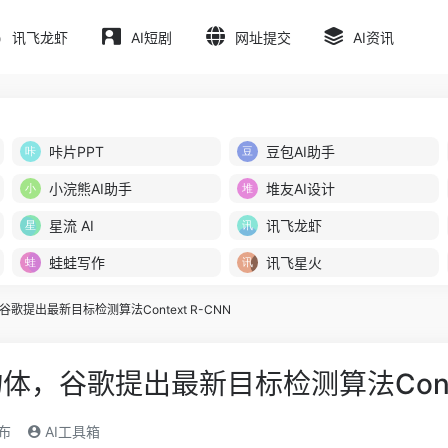
讯飞龙虾
AI短剧
网址提交
AI资讯
咔片PPT
豆包AI助手
小浣熊AI助手
堆友AI设计
星流 AI
讯飞龙虾
蛙蛙写作
讯飞星火
歌提出最新目标检测算法Context R-CNN
，谷歌提出最新目标检测算法Contex
发布
AI工具箱