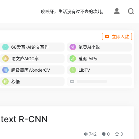
咬咬牙，生活没有过不去的坎儿。
立即入驻
68爱写-AI论文写作
笔灵AI小说
论文降AIGC率
爱派 AiPy
超级简历WonderCV
LibTV
秒悟
t R-CNN
742
0
0