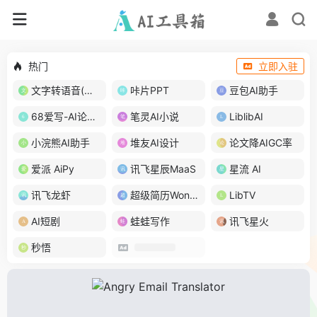
热门
立即入驻
文字转语音(琅琅配音)
咔片PPT
豆包AI助手
68爱写-AI论文写作
笔灵AI小说
LiblibAI
小浣熊AI助手
堆友AI设计
论文降AIGC率
爱派 AiPy
讯飞星辰MaaS
星流 AI
讯飞龙虾
超级简历WonderCV
LibTV
AI短剧
蛙蛙写作
讯飞星火
秒悟