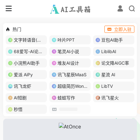
热门
立即入驻
文字转语音(琅琅配音)
咔片PPT
豆包AI助手
68爱写-AI论文写作
笔灵AI小说
LiblibAI
小浣熊AI助手
堆友AI设计
论文降AIGC率
爱派 AiPy
讯飞星辰MaaS
星流 AI
讯飞龙虾
超级简历WonderCV
LibTV
AI短剧
蛙蛙写作
讯飞星火
秒悟