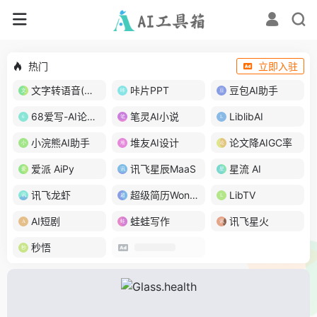
热门
立即入驻
文字转语音(琅琅配音)
咔片PPT
豆包AI助手
68爱写-AI论文写作
笔灵AI小说
LiblibAI
小浣熊AI助手
堆友AI设计
论文降AIGC率
爱派 AiPy
讯飞星辰MaaS
星流 AI
讯飞龙虾
超级简历WonderCV
LibTV
AI短剧
蛙蛙写作
讯飞星火
秒悟