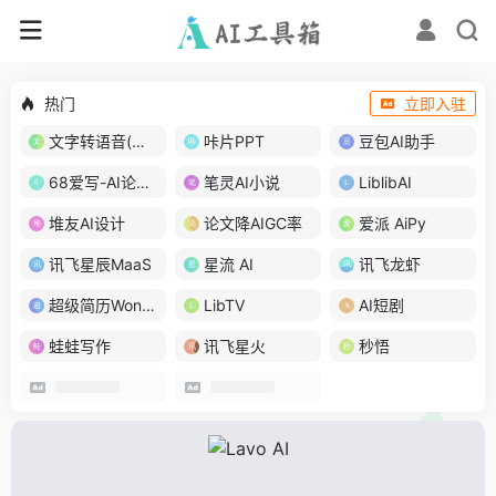
热门
立即入驻
文字转语音(琅琅配音)
咔片PPT
豆包AI助手
68爱写-AI论文写作
笔灵AI小说
LiblibAI
堆友AI设计
论文降AIGC率
爱派 AiPy
讯飞星辰MaaS
星流 AI
讯飞龙虾
超级简历WonderCV
LibTV
AI短剧
蛙蛙写作
讯飞星火
秒悟