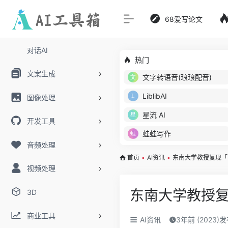
68爱写论文
对话AI
热门
文案生成
文字转语音(琅琅配音)
LiblibAI
图像处理
星流 AI
开发工具
蛙蛙写作
音频处理
首页
•
AI资讯
•
东南大学教授复现「
视频处理
东南大学教授
3D
商业工具
AI资讯
3年前 (2023)