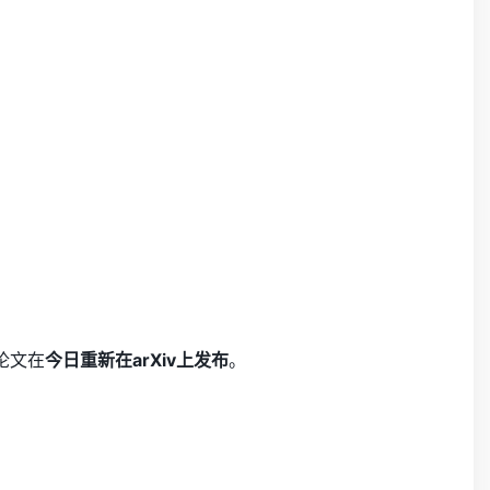
论文在
今日重新在arXiv上发布
。