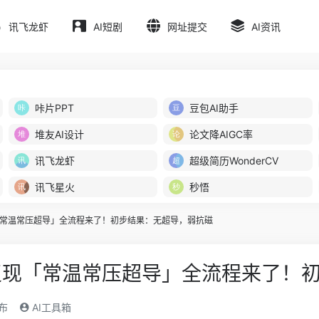
讯飞龙虾
AI短剧
网址提交
AI资讯
咔片PPT
豆包AI助手
堆友AI设计
论文降AIGC率
讯飞龙虾
超级简历WonderCV
讯飞星火
秒悟
常温常压超导」全流程来了！初步结果：无超导，弱抗磁
复现「常温常压超导」全流程来了！
发布
AI工具箱