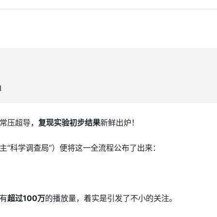
I
常压超导，
复现实验初步结果
新鲜出炉！
p主“科学调查局”）便将这一全流程公布了出来：
有
超过100万
的播放量，着实是引发了不小的关注。