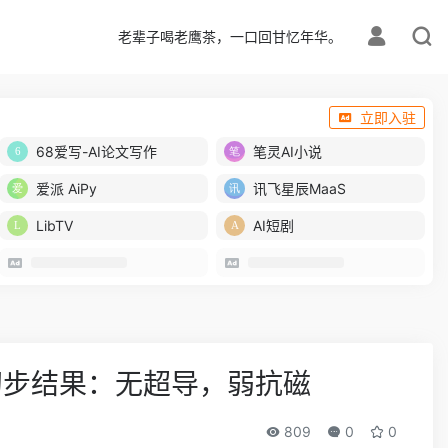
老辈子喝老鹰茶，一口回甘忆年华。
立即入驻
68爱写-AI论文写作
笔灵AI小说
爱派 AiPy
讯飞星辰MaaS
LibTV
AI短剧
初步结果：无超导，弱抗磁
809
0
0