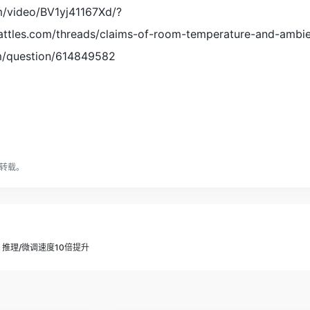
om/video/BV1yj41167Xd/?
battles.com/threads/claims-of-room-temperature-and-ambi
m/question/614849582
转载。
推理/微调速度10倍提升