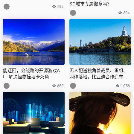
SG城市专属徽章吗？
799
894
能迂回，会绕路的开源游戏A
无人配送独角兽裁员、重组、
I：解决怪物撞墙卡死角
叫停落地，比亚迪合作造车搁
浅！阿里达摩院同期洗牌彻底
869
1,058
不玩了