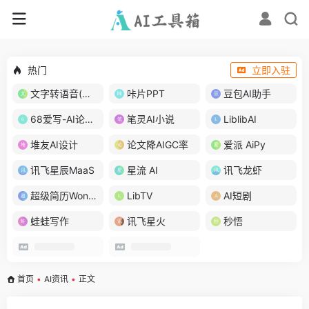
热门
立即入驻
文字转语音(琅琅配音)
咔片PPT
豆包AI助手
68爱写-AI论文写作
笔灵AI小说
LiblibAI
堆友AI设计
论文降AIGC率
爱派 AiPy
讯飞星辰MaaS
星流 AI
讯飞龙虾
超级简历WonderCV
LibTV
AI短剧
蛙蛙写作
讯飞星火
秒悟
首页
•
AI资讯
•
正文