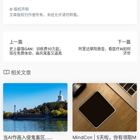
©
版权声明
文章版权归作者所有，未经允许请勿转载。
上一篇
下一篇
史上最强GAN：训练费10万起，
阿里达摩院悬壶，看医疗AI如何
现在免费体验，画风鬼畜又逼真
济世
相关文章
当AI作画入侵鬼畜区……
MindCon | 5天啦，你有领取M