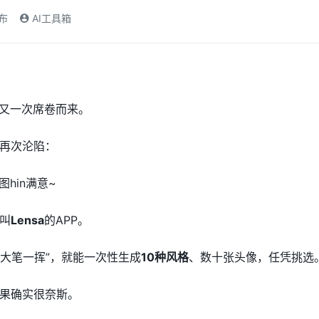
发布
AI工具箱
，又一次席卷而来。
再次沦陷：
hin满意~
叫
Lensa
的APP。
它“大笔一挥”，就能一次性生成
10种风格
、数十张头像，任凭挑选
果确实很奈斯。