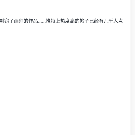
它剽窃了画师的作品……推特上热度高的帖子已经有几千人点
。