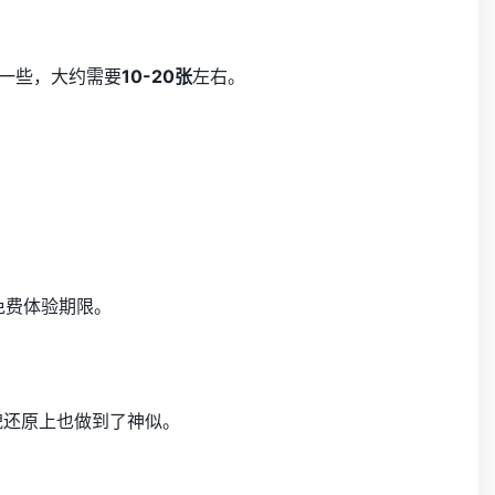
化一些，大约需要
10-20张
左右。
免费体验期限。
貌还原上也做到了神似。