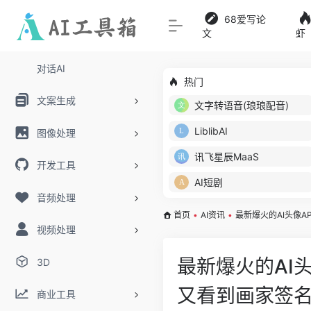
68爱写论
文
虾
对话AI
热门
文案生成
文字转语音(琅琅配音)
LiblibAI
图像处理
讯飞星辰MaaS
开发工具
AI短剧
音频处理
首页
•
AI资讯
•
最新爆火的AI头像
视频处理
最新爆火的AI
3D
又看到画家签
商业工具