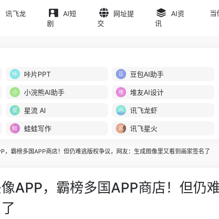
当
讯飞龙
AI短
网址提
AI资
剧
交
讯
咔片PPT
豆包AI助手
小浣熊AI助手
堆友AI设计
星流 AI
讯飞龙虾
蛙蛙写作
讯飞星火
APP，霸榜多国APP商店！但仍难逃版权争议，网友：生成图像里又看到画家签名了
头像APP，霸榜多国APP商店！但
名了