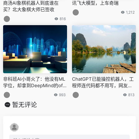
商汤AI象棋机器人到底谁在
讯飞大模型，上车奇瑞
买？北大象棋大师已签收
1,212
816
非科班AI小哥火了：他没有ML
ChatGPT已能操控机器人，工
学位，却拿到DeepMind的offe
程师连代码都不用写，网友：
r
微软在搞天网？
993
813
暂无评论