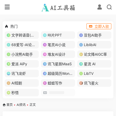
热门
立即入驻
文字转语音(琅琅配音)
咔片PPT
豆包AI助手
68爱写-AI论文写作
笔灵AI小说
LiblibAI
小浣熊AI助手
堆友AI设计
论文降AIGC率
爱派 AiPy
讯飞星辰MaaS
星流 AI
讯飞龙虾
超级简历WonderCV
LibTV
AI短剧
蛙蛙写作
讯飞星火
秒悟
首页
•
AI资讯
•
正文