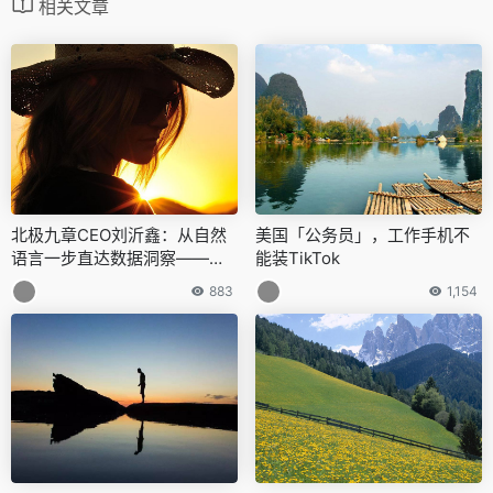
相关文章
北极九章CEO刘沂鑫：从自然
美国「公务员」，工作手机不
语言一步直达数据洞察——数
能装TikTok
据驱动增长的新范式｜量子位·
883
1,154
视点分享回顾