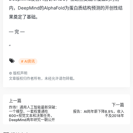
内，DeepMind的AlphaFold为蛋白质结构预测的开创性结
果奠定了基础。
— 完 —
“
# AI资讯
©
版权声明
文章版权归作者所有，未经允许请勿转载。
上一篇
下一篇
炸场！通用人工智能最新突破：
一个模型、一套权重通吃
报告：AI岗年薪下降8.9%，收入
600+视觉文本和决策任务，
不及2018年
DeepMind两年研究一朝公开