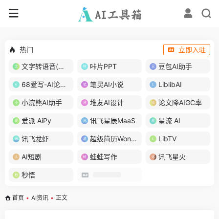
热门
立即入驻
文字转语音(琅琅配音)
咔片PPT
豆包AI助手
68爱写-AI论文写作
笔灵AI小说
LiblibAI
小浣熊AI助手
堆友AI设计
论文降AIGC率
爱派 AiPy
讯飞星辰MaaS
星流 AI
讯飞龙虾
超级简历WonderCV
LibTV
AI短剧
蛙蛙写作
讯飞星火
秒悟
首页
•
AI资讯
•
正文