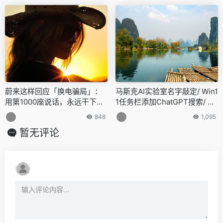
蔚来这样回应「换电骗局」：
马斯克AI实验室名字敲定/ Win1
用第1000座说话，永远干下
1任务栏添加ChatGPT搜索/ 沃
去，干到他们提不出要求蔚来
尔玛限制员工使用ChatGPT…
848
1,095
这样回应「换电骗局」：永远
今日更多新鲜事在此
暂无评论
干下去，干到他们提不出要求