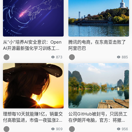
从“小”培养AI安全意识：Open
腾讯的电商，在东南亚击败了
AI开源最新强化学习训练工
阿里巴巴
具，安全约束自由定制，开箱
873
885
即用
理想每10天就能赚1亿，销量交
公司GitHub被封号，只因员工
付高歌猛进，市值一夜猛涨25
在伊朗开电脑，官方：将撤销
0亿
被美制裁国家限制
909
956