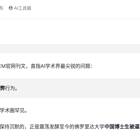
发布
AI工具箱
CM官网刊文，直指AI学术界最尖锐的问题：
弊
行为。
学术圈罕见。
续保持沉默的，正是震荡发酵至今的佛罗里达大学
中国博士生被逼