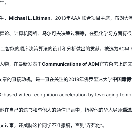
牛。
陌生，
Michael L. Littman
，2013年AAAI联合项目主席，布朗
弈论、计算机网络、马尔可夫决策过程等，在强化学习方面有很
因其为人工智能的顺序决策算法的设计和分析做出的贡献，被选为ACM Fe
的人物，在最新发表于
Communications of ACM
官方杂志上的文
这篇文章的直接动机，是一直在关注的2019年佛罗里达大学
中国籍博
video recognition acceleration by leveraging temp
他在自己的遗书和与他人的通信记录中，指控他的华人导师
逼迫
文过审，还威胁这位同学不准撤稿，否则“弄死他”。