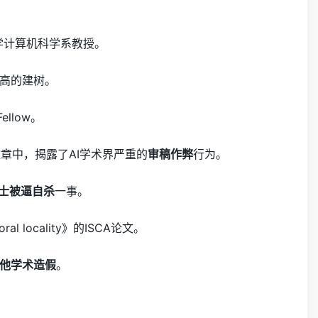
大学计算机科学系教授。
高的建树。
llow。
章中，揭露了AI学术界严重的
审稿作弊
行为。
士被逼自杀
一事。
oral locality》的ISCA论文。
他学术造假
。