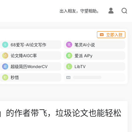
出入相友，守望相助。
立即入驻
68爱写-AI论文写作
笔灵AI小说
论文降AIGC率
爱派 AiPy
超级简历WonderCV
LibTV
秒悟
门道」的作者带飞，垃圾论文也能轻松