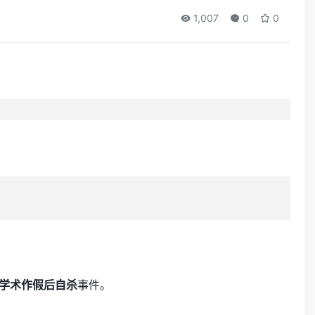
1,007
0
0
学术作假后自杀
事件。