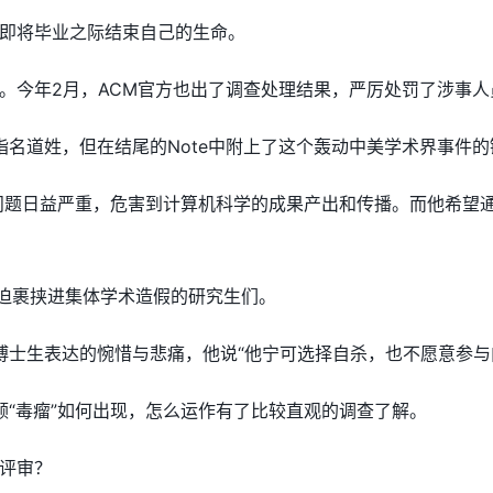
即将毕业之际结束自己的生命。
。今年2月，ACM官方也出了调查处理结果，严厉处罚了涉事人
章中指名道姓，但在结尾的Note中附上了这个轰动中美学术界事件
作弊”问题日益严重，危害到计算机科学的成果产出和传播。而他希
被迫裹挟进集体学术造假的研究生们。
中国博士生表达的惋惜与悲痛，他说“他宁可选择自杀，也不愿意参
对这颗“毒瘤”如何出现，怎么运作有了比较直观的调查了解。
评审？