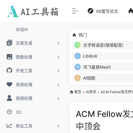
68爱写论文
对话AI
热门
文案生成
文字转语音(琅琅配音)
LiblibAI
图像处理
讯飞星辰MaaS
开发工具
AI短剧
音频处理
首页
•
AI资讯
•
ACM Fellow
视频处理
ACM Fel
3D
中顶会
商业工具