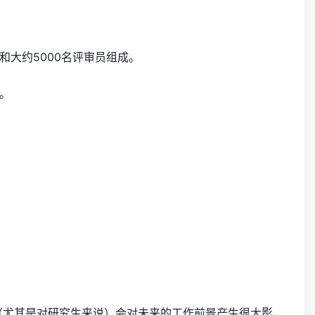
大约5000名评审员组成。
。
拒（尤其是对研究生来说）会对未来的工作前景产生很大影