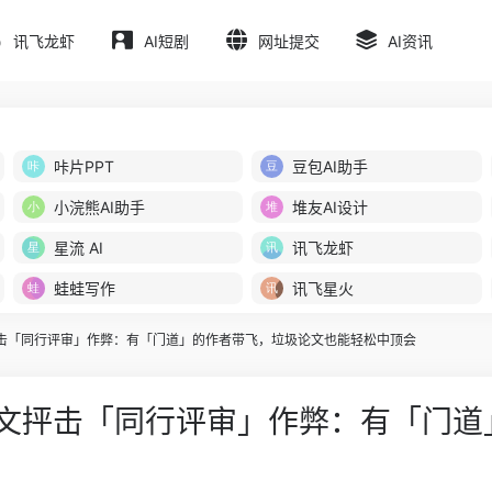
讯飞龙虾
AI短剧
网址提交
AI资讯
咔片PPT
豆包AI助手
小浣熊AI助手
堆友AI设计
星流 AI
讯飞龙虾
蛙蛙写作
讯飞星火
发文抨击「同行评审」作弊：有「门道」的作者带飞，垃圾论文也能轻松中顶会
low发文抨击「同行评审」作弊：有「