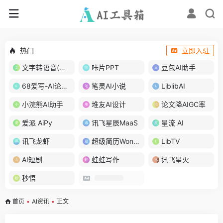
热门
立即入驻
文字转语音(琅琅配音)
咔片PPT
豆包AI助手
68爱写-AI论文写作
笔灵AI小说
LiblibAI
小浣熊AI助手
堆友AI设计
论文降AIGC率
爱派 AiPy
讯飞星辰MaaS
星流 AI
讯飞龙虾
超级简历WonderCV
LibTV
AI短剧
蛙蛙写作
讯飞星火
秒悟
首页
•
AI资讯
•
正文