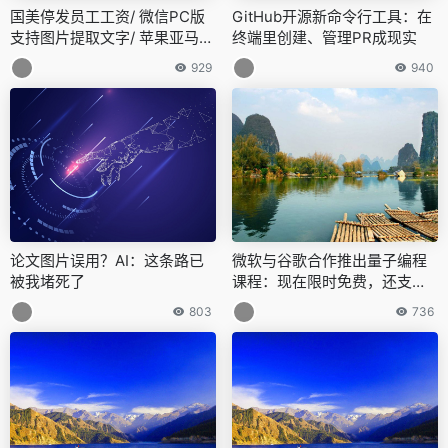
国美停发员工工资/ 微信PC版
GitHub开源新命令行工具：在
支持图片提取文字/ 苹果亚马逊
终端里创建、管理PR成现实
高通冻结招聘…今日更多新鲜
929
940
事在此
论文图片误用？AI：这条路已
微软与谷歌合作推出量子编程
被我堵死了
课程：现在限时免费，还支持P
ython
803
736