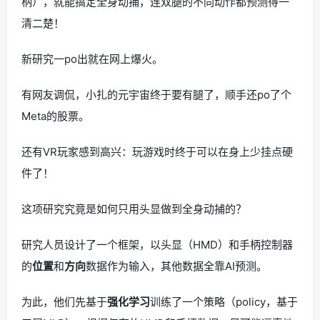
柄），就能搞定全身动捕，连双腿的不同动作都预测得一
清二楚！
新研究一po出就在网上爆火。
有网友调侃，小扎的元宇宙终于要有腿了，顺手还po了个
Meta的股票。
还有VR玩家感到高兴：玩游戏时终于可以在身上少挂点硬
件了！
这项研究究竟是如何只用头显做到全身动捕的？
研究人员设计了一个框架，以头显（HMD）和手柄控制器
的
位置
和
方向
数据作为输入，其他数据全靠AI预测。
为此，他们先基于
强化学习
训练了一个策略（policy，基于