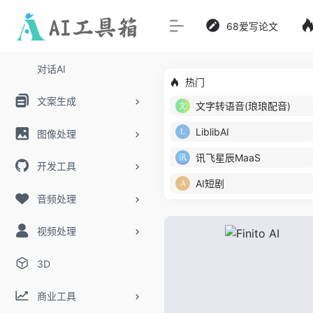
68爱写论文
对话AI
热门
文案生成
文字转语音(琅琅配音)
LiblibAI
图像处理
讯飞星辰MaaS
开发工具
AI短剧
音频处理
视频处理
3D
商业工具