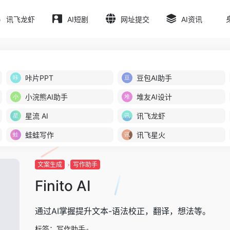
讯飞龙虾
AI短剧
网址提交
AI资讯
咔片PPT
豆包AI助手
小浣熊AI助手
堆友AI设计
星流 AI
讯飞龙虾
蛙蛙写作
讯飞星火
文案生成
写作助手
Finito AI
通过AI掌握提升文本-语法校正，翻译，想法等。
标签：
写作助手