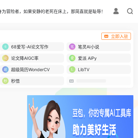
身为冒险者，如果安静的老死在床上，那简直就是耻辱！
立即入驻
68爱写-AI论文写作
笔灵AI小说
论文降AIGC率
爱派 AiPy
超级简历WonderCV
LibTV
秒悟