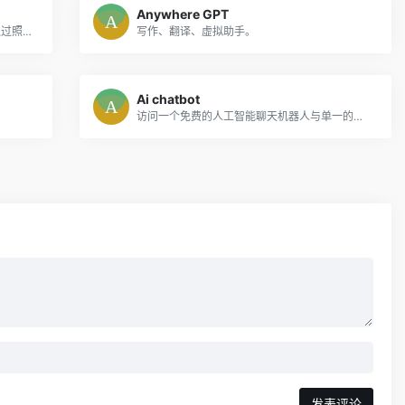
Anywhere GPT
FreewriterAI是一种写作工具，允许用户通过照顾语法、拼写和流利程度来专注于他们的内容。
写作、翻译、虚拟助手。
Ai chatbot
访问一个免费的人工智能聊天机器人与单一的谷歌登录方便。
发表评论