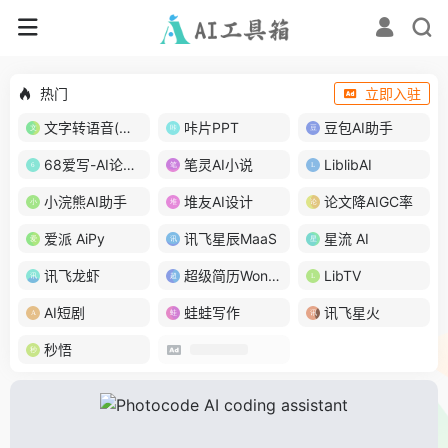
热门
立即入驻
文字转语音(琅琅配音)
咔片PPT
豆包AI助手
68爱写-AI论文写作
笔灵AI小说
LiblibAI
小浣熊AI助手
堆友AI设计
论文降AIGC率
爱派 AiPy
讯飞星辰MaaS
星流 AI
讯飞龙虾
超级简历WonderCV
LibTV
AI短剧
蛙蛙写作
讯飞星火
秒悟