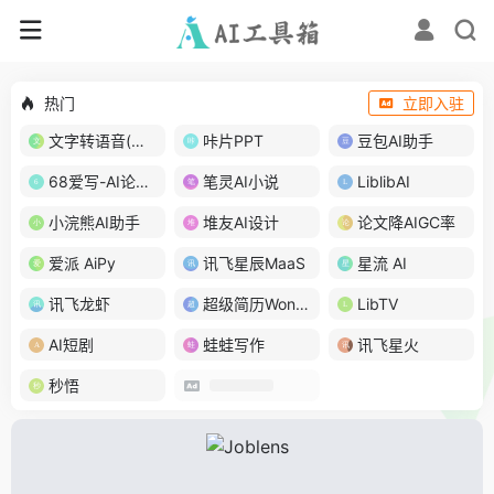
热门
立即入驻
文字转语音(琅琅配音)
咔片PPT
豆包AI助手
68爱写-AI论文写作
笔灵AI小说
LiblibAI
小浣熊AI助手
堆友AI设计
论文降AIGC率
爱派 AiPy
讯飞星辰MaaS
星流 AI
讯飞龙虾
超级简历WonderCV
LibTV
AI短剧
蛙蛙写作
讯飞星火
秒悟