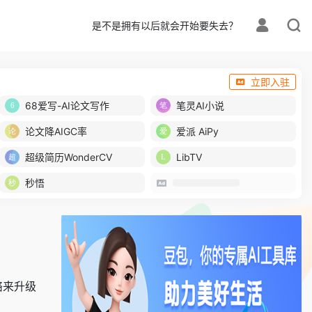
是不是拥有以后就会开始要失去？
立即入驻
68爱写-AI论文写作
笔灵AI小说
论文降AIGC率
爱派 AiPy
超级简历WonderCV
LibTV
秒悟
络来升级