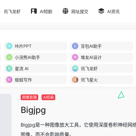
讯飞龙虾
AI短剧
网址提交
AI资讯
咔片PPT
豆包AI助手
小浣熊AI助手
堆友AI设计
星流 AI
讯飞龙虾
蛙蛙写作
讯飞星火
图像处理
AI绘画
Bigjpg
Bigjpg是一种图像放大工具，它使用深度卷积神经网
图像，而不会影响质量。