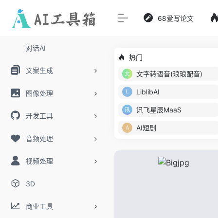
68爱写论文
对话AI
热门
文案生成
文字转语音(琅琅配音)
LiblibAI
图像处理
讯飞星辰MaaS
开发工具
AI短剧
音频处理
视频处理
3D
商业工具