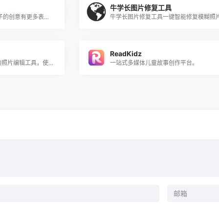
牛学长图片修复工具
用阿贝智能创作绘本，让孩子的创意有更多表现形式，让天马行空的想法更快实现；家长也可以把想讲的话在10分钟之内创作出一个绘本故事，讲给孩子听让亲子间的互动更加紧密
ReadKidz
Photo Spells是一款AI驱动的照片编辑工具，使用户能够专业地编辑照片，而无需广泛的照片编辑知识。
一站式多媒体儿童故事创作平台。