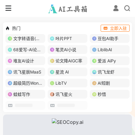
热门
立即入驻
文字转语音(琅琅配音)
咔片PPT
豆包AI助手
68爱写-AI论文写作
笔灵AI小说
LiblibAI
堆友AI设计
论文降AIGC率
爱派 AiPy
讯飞星辰MaaS
星流 AI
讯飞龙虾
超级简历WonderCV
LibTV
AI短剧
蛙蛙写作
讯飞星火
秒悟