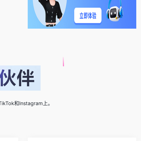
ok和Instagram上。