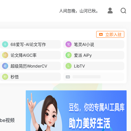
人间忽晚，山河已秋。
立即入驻
68爱写-AI论文写作
笔灵AI小说
论文降AIGC率
爱派 AiPy
超级简历WonderCV
LibTV
秒悟
be视频