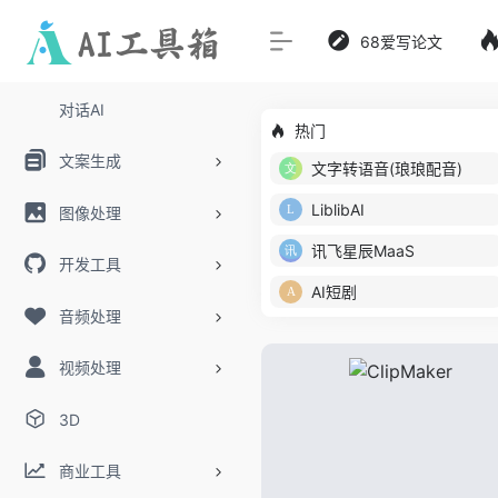
68爱写论文
对话AI
热门
文案生成
文字转语音(琅琅配音)
LiblibAI
图像处理
讯飞星辰MaaS
开发工具
AI短剧
音频处理
视频处理
3D
商业工具