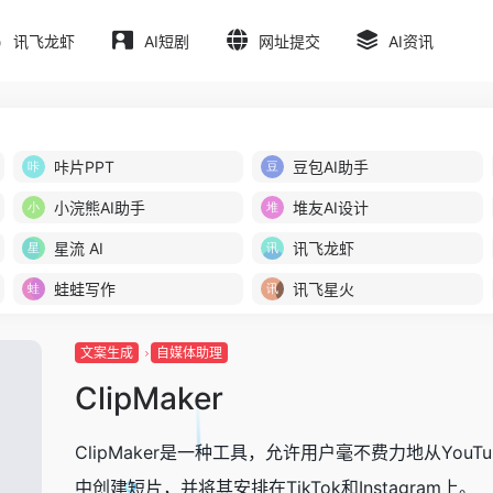
讯飞龙虾
AI短剧
网址提交
AI资讯
咔片PPT
豆包AI助手
小浣熊AI助手
堆友AI设计
星流 AI
讯飞龙虾
蛙蛙写作
讯飞星火
文案生成
自媒体助理
ClipMaker
ClipMaker是一种工具，允许用户毫不费力地从YouTu
中创建短片，并将其安排在TikTok和Instagram上。