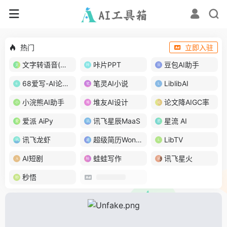
热门
立即入驻
文字转语音(琅琅配音)
咔片PPT
豆包AI助手
68爱写-AI论文写作
笔灵AI小说
LiblibAI
小浣熊AI助手
堆友AI设计
论文降AIGC率
爱派 AiPy
讯飞星辰MaaS
星流 AI
讯飞龙虾
超级简历WonderCV
LibTV
AI短剧
蛙蛙写作
讯飞星火
秒悟