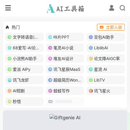
热门
立即入驻
文字转语音(琅琅配音)
咔片PPT
豆包AI助手
68爱写-AI论文写作
笔灵AI小说
LiblibAI
小浣熊AI助手
堆友AI设计
论文降AIGC率
爱派 AiPy
讯飞星辰MaaS
星流 AI
讯飞龙虾
超级简历WonderCV
LibTV
AI短剧
蛙蛙写作
讯飞星火
秒悟