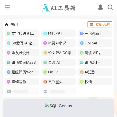
热门
立即入驻
文字转语音(琅琅配音)
咔片PPT
豆包AI助手
68爱写-AI论文写作
笔灵AI小说
LiblibAI
堆友AI设计
论文降AIGC率
爱派 AiPy
讯飞星辰MaaS
星流 AI
讯飞龙虾
超级简历WonderCV
LibTV
AI短剧
蛙蛙写作
讯飞星火
秒悟