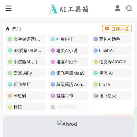
热门
立即入驻
文字转语音(琅琅配音)
咔片PPT
豆包AI助手
68爱写-AI论文写作
笔灵AI小说
LiblibAI
小浣熊AI助手
堆友AI设计
论文降AIGC率
爱派 AiPy
讯飞星辰MaaS
星流 AI
讯飞龙虾
超级简历WonderCV
LibTV
AI短剧
蛙蛙写作
讯飞星火
秒悟