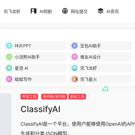
讯飞龙虾
AI短剧
网址提交
AI资讯
咔片PPT
豆包AI助手
小浣熊AI助手
堆友AI设计
星流 AI
讯飞龙虾
蛙蛙写作
讯飞星火
开发工具
低代码/无代码
创业工具
ClassifyAI
ClassifyAI是一个平台，使用户能够使用OpenAI的AP
生成和分类JSON模型。