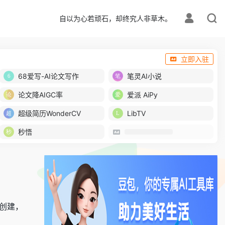
自以为心若顽石，却终究人非草木。
立即入驻
68爱写-AI论文写作
笔灵AI小说
论文降AIGC率
爱派 AiPy
超级简历WonderCV
LibTV
秒悟
I创建，