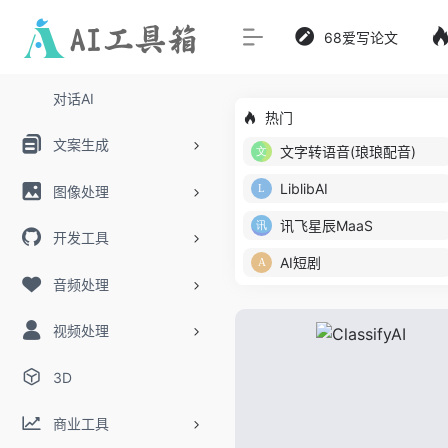
68爱写论文
对话AI
热门
文案生成
文字转语音(琅琅配音)
LiblibAI
图像处理
讯飞星辰MaaS
开发工具
AI短剧
音频处理
视频处理
3D
商业工具