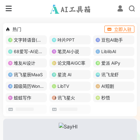
热门
立即入驻
文字转语音(琅琅配音)
咔片PPT
豆包AI助手
68爱写-AI论文写作
笔灵AI小说
LiblibAI
堆友AI设计
论文降AIGC率
爱派 AiPy
讯飞星辰MaaS
星流 AI
讯飞龙虾
超级简历WonderCV
LibTV
AI短剧
蛙蛙写作
讯飞星火
秒悟