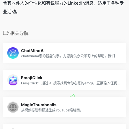
合其收件人的个性化和有说服力的LinkedIn消息，适用于各种专
业活动。
相关导航
ChatMindAI
chatmindai您的智能助手，为您提供办公学习上的帮助。我们的AI助手基于GPT大语言模型实现，支持文件输入、语音输入等多模态交互方式，为您解决各种问题。立即尝试，提高60%学习效率！拥有GPT3.5，GPT4.0，Claude，Claude 100k等多种模型，多种角色扮演，更好的UI体验。claude中文网
EmojiClick
EmojiClick：通过 AI 搜索找到合你心意的emoji，直接输入任何短语，如你的情绪，你的感受，一句诗，一句歌词
MagicThumbnails
从视频标题和描述生成YouTube缩略图。