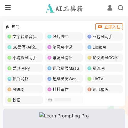
热门
立即入驻
文字转语音(琅琅配音)
咔片PPT
豆包AI助手
68爱写-AI论文写作
笔灵AI小说
LiblibAI
小浣熊AI助手
堆友AI设计
论文降AIGC率
爱派 AiPy
讯飞星辰MaaS
星流 AI
讯飞龙虾
超级简历WonderCV
LibTV
AI短剧
蛙蛙写作
讯飞星火
秒悟