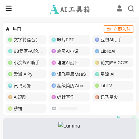
热门
立即入驻
文字转语音(琅琅配音)
咔片PPT
豆包AI助手
68爱写-AI论文写作
笔灵AI小说
LiblibAI
小浣熊AI助手
堆友AI设计
论文降AIGC率
爱派 AiPy
讯飞星辰MaaS
星流 AI
讯飞龙虾
超级简历WonderCV
LibTV
AI短剧
蛙蛙写作
讯飞星火
秒悟