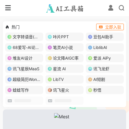
热门
立即入驻
文字转语音(琅琅配音)
咔片PPT
豆包AI助手
68爱写-AI论文写作
笔灵AI小说
LiblibAI
堆友AI设计
论文降AIGC率
爱派 AiPy
讯飞星辰MaaS
星流 AI
讯飞龙虾
超级简历WonderCV
LibTV
AI短剧
蛙蛙写作
讯飞星火
秒悟