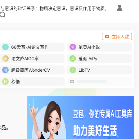
质与意识的辩证关系：物质决定意识，意识反作用于物质。
立即入驻
68爱写-AI论文写作
笔灵AI小说
论文降AIGC率
爱派 AiPy
超级简历WonderCV
LibTV
秒悟
术品。