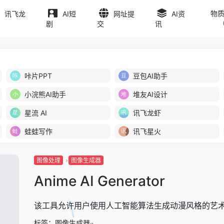
物
讯飞龙
AI短
网址提
AI资
剧
交
讯
咔片PPT
豆包AI助手
小浣熊AI助手
堆友AI设计
星流 AI
讯飞龙虾
蛙蛙写作
讯飞星火
图像处理
图像生成器
Anime AI Generator
该工具允许用户使用人工智能算法生成动漫风格的艺
标签：
图像生成器