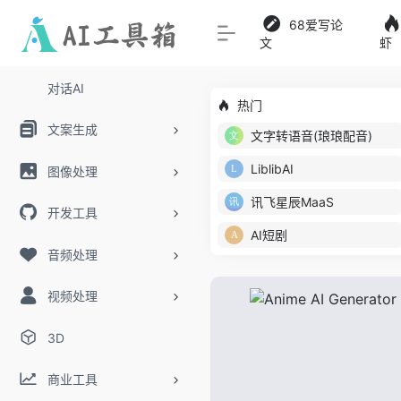
68爱写论
文
虾
对话AI
热门
文案生成
文字转语音(琅琅配音)
LiblibAI
图像处理
讯飞星辰MaaS
开发工具
AI短剧
音频处理
视频处理
3D
商业工具