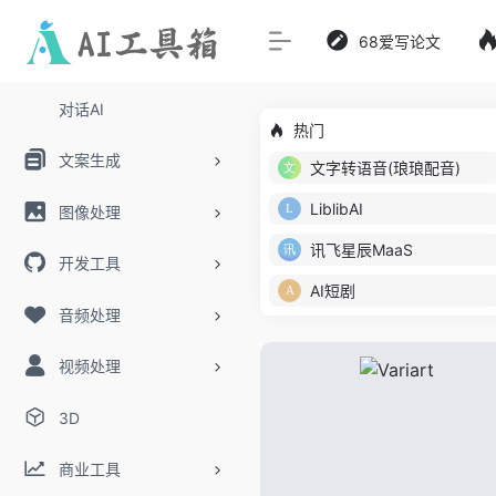
68爱写论文
对话AI
热门
文案生成
文字转语音(琅琅配音)
LiblibAI
图像处理
讯飞星辰MaaS
开发工具
AI短剧
音频处理
视频处理
3D
商业工具