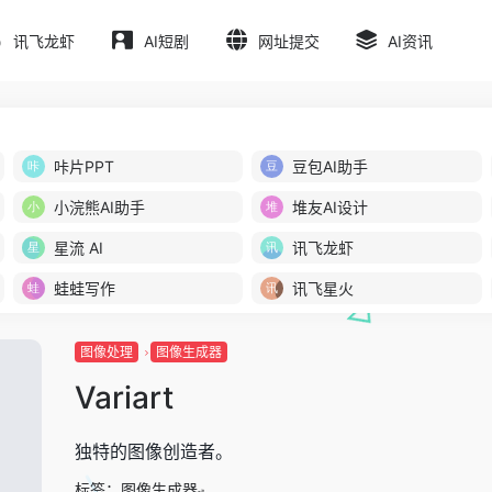
讯飞龙虾
AI短剧
网址提交
AI资讯
咔片PPT
豆包AI助手
小浣熊AI助手
堆友AI设计
星流 AI
讯飞龙虾
蛙蛙写作
讯飞星火
图像处理
图像生成器
Variart
独特的图像创造者。
标签：
图像生成器