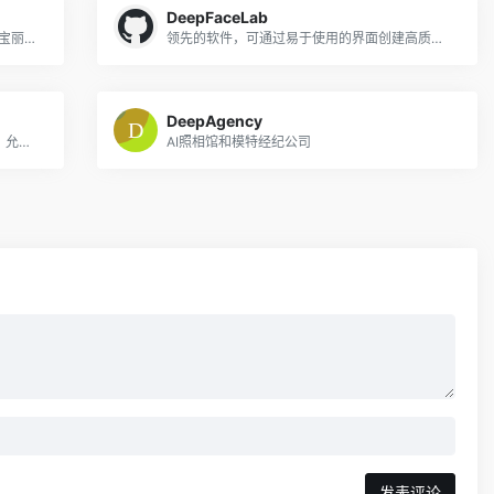
DeepFaceLab
免费宝丽来 AI 生成器 - 将照片转换为复古宝丽来风格
领先的软件，可通过易于使用的界面创建高质量的deepfake视频。
DeepAgency
Petpic.ai是一个AI驱动的宠物图片生成器，允许用户创建他们的宠物令人惊叹和独特的图像。
AI照相馆和模特经纪公司
发表评论