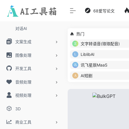
68爱写论文
对话AI
热门
文案生成
文字转语音(琅琅配音)
LiblibAI
图像处理
讯飞星辰MaaS
开发工具
AI短剧
音频处理
视频处理
3D
商业工具