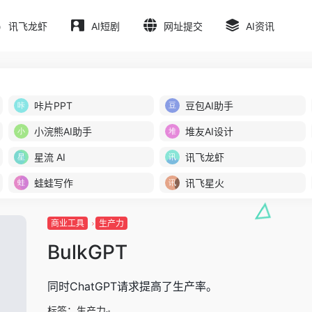
讯飞龙虾
AI短剧
网址提交
AI资讯
咔片PPT
豆包AI助手
小浣熊AI助手
堆友AI设计
星流 AI
讯飞龙虾
蛙蛙写作
讯飞星火
商业工具
生产力
BulkGPT
同时ChatGPT请求提高了生产率。
标签：
生产力