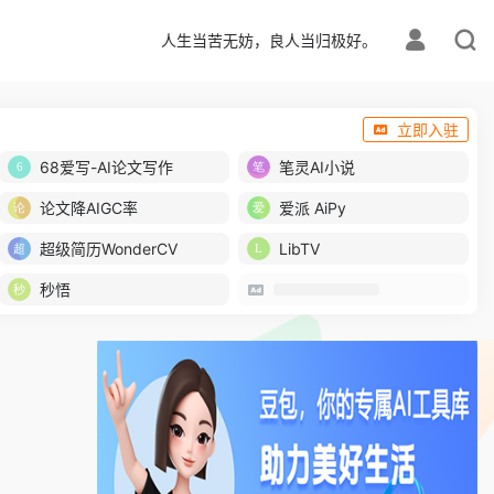
人生当苦无妨，良人当归极好。
立即入驻
68爱写-AI论文写作
笔灵AI小说
论文降AIGC率
爱派 AiPy
超级简历WonderCV
LibTV
秒悟