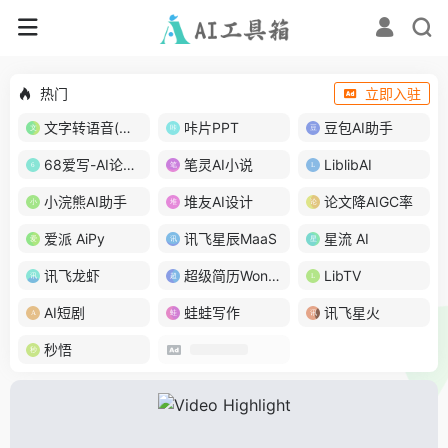
热门
立即入驻
文字转语音(琅琅配音)
咔片PPT
豆包AI助手
68爱写-AI论文写作
笔灵AI小说
LiblibAI
小浣熊AI助手
堆友AI设计
论文降AIGC率
爱派 AiPy
讯飞星辰MaaS
星流 AI
讯飞龙虾
超级简历WonderCV
LibTV
AI短剧
蛙蛙写作
讯飞星火
秒悟