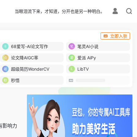
当眼泪流下来，才知道，分开也是另一种明白。
立即入驻
68爱写-AI论文写作
笔灵AI小说
论文降AIGC率
爱派 AiPy
超级简历WonderCV
LibTV
秒悟
有影响力