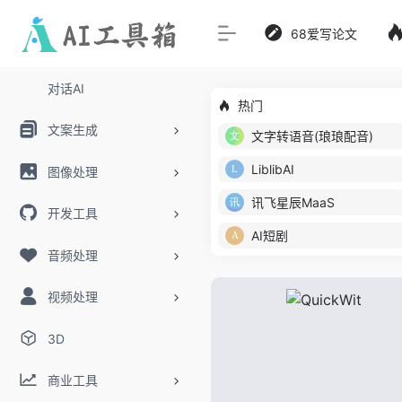
68爱写论文
对话AI
热门
文案生成
文字转语音(琅琅配音)
LiblibAI
图像处理
讯飞星辰MaaS
开发工具
AI短剧
音频处理
视频处理
3D
商业工具