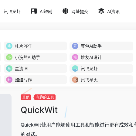
讯飞龙虾
AI短剧
网址提交
AI资讯
咔片PPT
豆包AI助手
小浣熊AI助手
堆友AI设计
星流 AI
讯飞龙虾
蛙蛙写作
讯飞星火
其他
有趣的工具
QuickWit
QuickWit使用户能够使用工具和智能进行更有成效和
的对话。