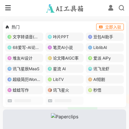
热门
立即入驻
文字转语音(琅琅配音)
咔片PPT
豆包AI助手
68爱写-AI论文写作
笔灵AI小说
LiblibAI
堆友AI设计
论文降AIGC率
爱派 AiPy
讯飞星辰MaaS
星流 AI
讯飞龙虾
超级简历WonderCV
LibTV
AI短剧
蛙蛙写作
讯飞星火
秒悟