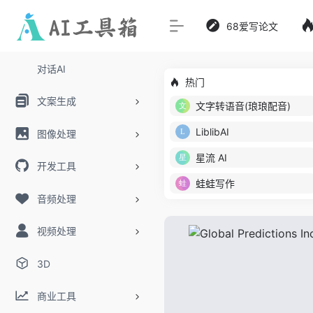
68爱写论文
对话AI
热门
文案生成
文字转语音(琅琅配音)
LiblibAI
图像处理
星流 AI
开发工具
蛙蛙写作
音频处理
视频处理
3D
商业工具