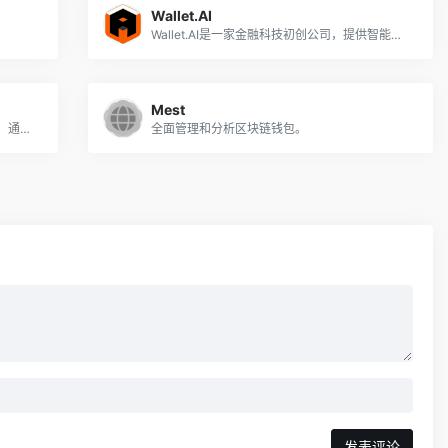
Wallet.AI
Wallet.AI是一家金融科技初创公司，提供智能引擎来分析大量数据，帮助用户做出更好的日常财务决策。
Mest
DipSway是一个云托管的加密交易机器人，通过在适当的时候执行交易来帮助用户优化他们的加密货币钱包。
全面管理和分析区块链钱包。
发表评论