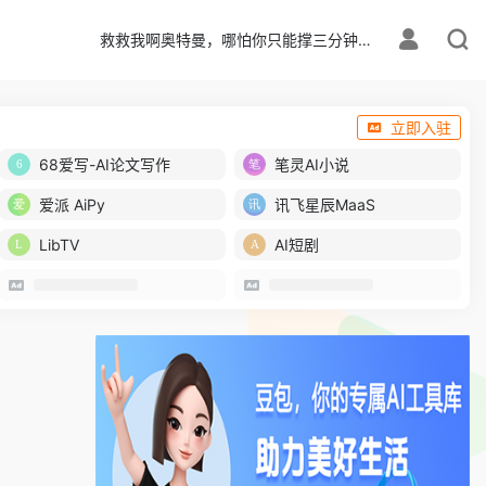
救救我啊奥特曼，哪怕你只能撑三分钟…
立即入驻
68爱写-AI论文写作
笔灵AI小说
爱派 AiPy
讯飞星辰MaaS
LibTV
AI短剧