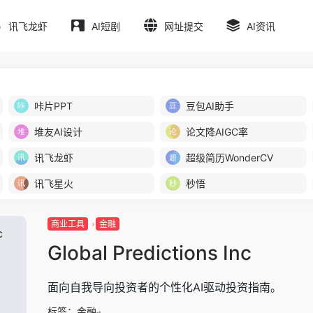
讯飞龙虾
AI短剧
网址提交
AI资讯
咔片PPT
豆包AI助手
堆友AI设计
论文降AIGC率
讯飞龙虾
超级简历WonderCV
讯飞星火
秒悟
商业工具
金融
Global Predictions Inc
面向自我导向投资者的个性化AI驱动投资指南。
标签：
金融