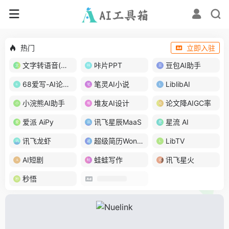
热门
立即入驻
文字转语音(琅琅配音)
咔片PPT
豆包AI助手
68爱写-AI论文写作
笔灵AI小说
LiblibAI
小浣熊AI助手
堆友AI设计
论文降AIGC率
爱派 AiPy
讯飞星辰MaaS
星流 AI
讯飞龙虾
超级简历WonderCV
LibTV
AI短剧
蛙蛙写作
讯飞星火
秒悟