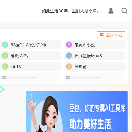
如此生活30年，直到大厦崩塌。
立即入驻
68爱写-AI论文写作
笔灵AI小说
爱派 AiPy
讯飞星辰MaaS
LibTV
AI短剧