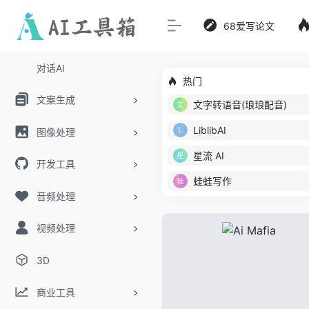
68爱写论文
对话AI
热门
文案生成
文字转语音(琅琅配音)
LiblibAI
图像处理
星流 AI
开发工具
蛙蛙写作
音频处理
视频处理
3D
商业工具