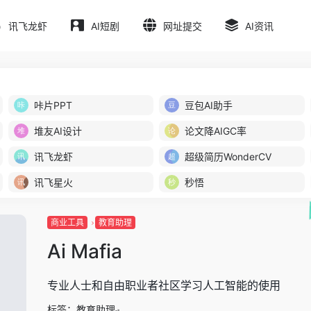
讯飞龙虾
AI短剧
网址提交
AI资讯
咔片PPT
豆包AI助手
堆友AI设计
论文降AIGC率
讯飞龙虾
超级简历WonderCV
讯飞星火
秒悟
商业工具
教育助理
Ai Mafia
专业人士和自由职业者社区学习人工智能的使用
标签：
教育助理