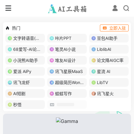
热门
立即入驻
文字转语音(琅琅配音)
咔片PPT
豆包AI助手
68爱写-AI论文写作
笔灵AI小说
LiblibAI
小浣熊AI助手
堆友AI设计
论文降AIGC率
爱派 AiPy
讯飞星辰MaaS
星流 AI
讯飞龙虾
超级简历WonderCV
LibTV
AI短剧
蛙蛙写作
讯飞星火
秒悟