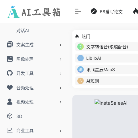
68爱写论文
对话AI
热门
文案生成
文字转语音(琅琅配音)
LiblibAI
图像处理
讯飞星辰MaaS
开发工具
AI短剧
音频处理
视频处理
3D
商业工具