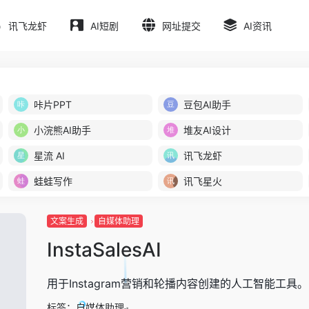
讯飞龙虾
AI短剧
网址提交
AI资讯
咔片PPT
豆包AI助手
小浣熊AI助手
堆友AI设计
星流 AI
讯飞龙虾
蛙蛙写作
讯飞星火
文案生成
自媒体助理
InstaSalesAI
用于Instagram营销和轮播内容创建的人工智能工具。
标签：
自媒体助理