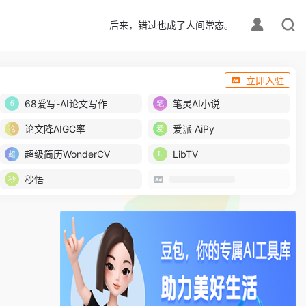
后来，错过也成了人间常态。
立即入驻
68爱写-AI论文写作
笔灵AI小说
论文降AIGC率
爱派 AiPy
超级简历WonderCV
LibTV
秒悟