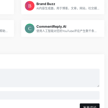
Brand Buzz
AI内容生成器，用于博客，文章，网站，社交媒体。
CommentReply.AI
SayHi是一个由AI驱动的Chrome扩展，可帮助用户编写适合其收件人的个性化和有说服力的LinkedIn消息，适用于各种专业活动。
使用人工智能对您的YouTube评论产生数千条回复。
发表评论