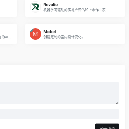
Revalio
机器学习驱动的房地产评估和上市作曲家
Møbel
提升您的旅游营销游戏与我们令人难以置信的AI增强旅游图像!
创建定制的室内设计变化。
发表评论