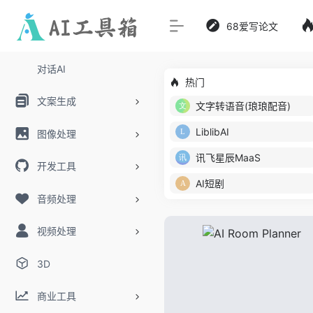
68爱写论文
对话AI
热门
文案生成
文字转语音(琅琅配音)
LiblibAI
图像处理
讯飞星辰MaaS
开发工具
AI短剧
音频处理
视频处理
3D
商业工具