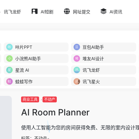
讯飞龙虾
AI短剧
网址提交
AI资讯
咔片PPT
豆包AI助手
小浣熊AI助手
堆友AI设计
星流 AI
讯飞龙虾
蛙蛙写作
讯飞星火
商业工具
不动产
AI Room Planner
使用人工智能为您的房间获得免费、无限的室内设计
标签：
不动产