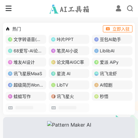
热门
立即入驻
文字转语音(琅琅配音)
咔片PPT
豆包AI助手
68爱写-AI论文写作
笔灵AI小说
LiblibAI
堆友AI设计
论文降AIGC率
爱派 AiPy
讯飞星辰MaaS
星流 AI
讯飞龙虾
超级简历WonderCV
LibTV
AI短剧
蛙蛙写作
讯飞星火
秒悟