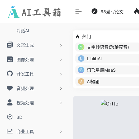
68爱写论文
对话AI
热门
文案生成
文字转语音(琅琅配音)
LiblibAI
图像处理
讯飞星辰MaaS
开发工具
AI短剧
音频处理
视频处理
3D
商业工具