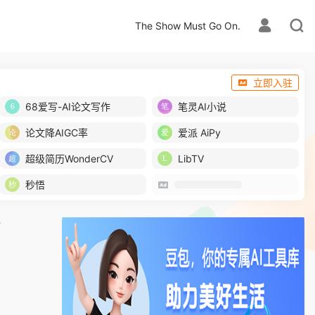
The Show Must Go On.
立即入驻
68爱写-AI论文写作
笔灵AI小说
论文降AIGC率
爱派 AiPy
超级简历WonderCV
LibTV
秒悟