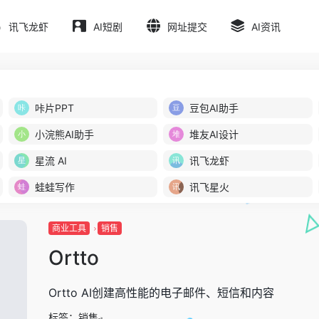
讯飞龙虾
AI短剧
网址提交
AI资讯
咔片PPT
豆包AI助手
小浣熊AI助手
堆友AI设计
星流 AI
讯飞龙虾
蛙蛙写作
讯飞星火
商业工具
销售
Ortto
Ortto AI创建高性能的电子邮件、短信和内容
标签：
销售