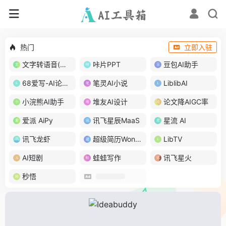
热门
立即入驻
文字转语音(琅琅配音)
咔片PPT
豆包AI助手
68爱写-AI论文写作
笔灵AI小说
LiblibAI
小浣熊AI助手
堆友AI设计
论文降AIGC率
爱派 AiPy
讯飞星辰MaaS
星流 AI
讯飞龙虾
超级简历WonderCV
LibTV
AI短剧
蛙蛙写作
讯飞星火
秒悟