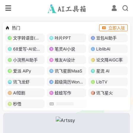
热门
立即入驻
文字转语音(琅琅配音)
咔片PPT
豆包AI助手
68爱写-AI论文写作
笔灵AI小说
LiblibAI
小浣熊AI助手
堆友AI设计
论文降AIGC率
爱派 AiPy
讯飞星辰MaaS
星流 AI
讯飞龙虾
超级简历WonderCV
LibTV
AI短剧
蛙蛙写作
讯飞星火
秒悟