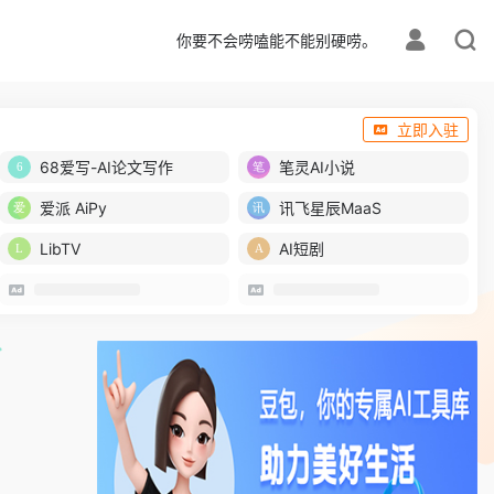
你要不会唠嗑能不能别硬唠。
立即入驻
68爱写-AI论文写作
笔灵AI小说
爱派 AiPy
讯飞星辰MaaS
LibTV
AI短剧
。