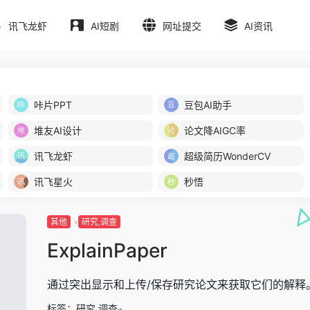
讯飞龙虾
AI短剧
网址提交
AI资讯
咔片PPT
豆包AI助手
堆友AI设计
论文降AIGC率
讯飞龙虾
超级简历WonderCV
讯飞星火
秒悟
其他
研究,调查
ExplainPaper
通过突出显示和上传/保存研究论文来获取它们的解释
标签：
研究,调查