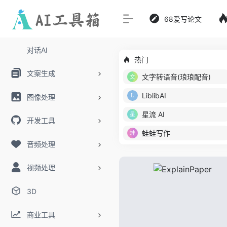
68爱写论文
对话AI
热门
文案生成
文字转语音(琅琅配音)
LiblibAI
图像处理
星流 AI
开发工具
蛙蛙写作
音频处理
视频处理
3D
商业工具