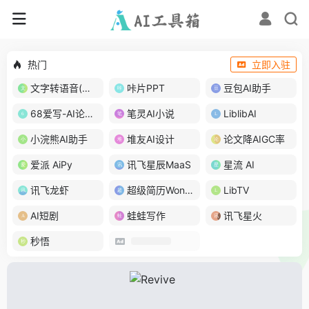
热门
立即入驻
文字转语音(琅琅配音)
咔片PPT
豆包AI助手
68爱写-AI论文写作
笔灵AI小说
LiblibAI
小浣熊AI助手
堆友AI设计
论文降AIGC率
爱派 AiPy
讯飞星辰MaaS
星流 AI
讯飞龙虾
超级简历WonderCV
LibTV
AI短剧
蛙蛙写作
讯飞星火
秒悟