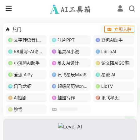
热门
立即入驻
文字转语音(琅琅配音)
咔片PPT
豆包AI助手
68爱写-AI论文写作
笔灵AI小说
LiblibAI
小浣熊AI助手
堆友AI设计
论文降AIGC率
爱派 AiPy
讯飞星辰MaaS
星流 AI
讯飞龙虾
超级简历WonderCV
LibTV
AI短剧
蛙蛙写作
讯飞星火
秒悟